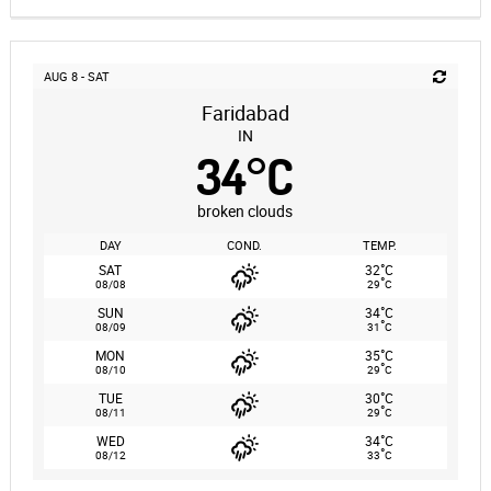
AUG 8 - SAT
Faridabad
IN
34
°
C
broken clouds
DAY
COND.
TEMP.
°
SAT
32
C
°
08/08
29
C
°
SUN
34
C
°
08/09
31
C
°
MON
35
C
°
08/10
29
C
°
TUE
30
C
°
08/11
29
C
°
WED
34
C
°
08/12
33
C