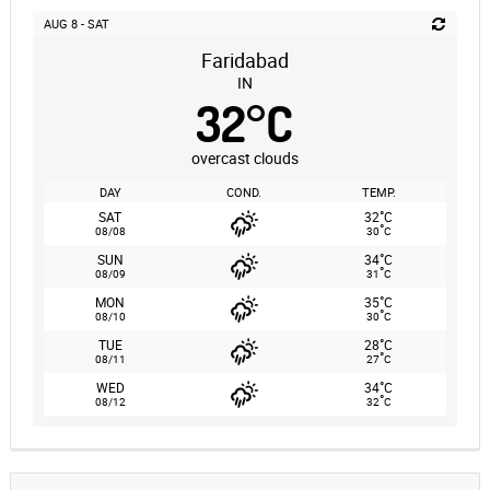
AUG 8 - SAT
Faridabad
IN
32
°
C
overcast clouds
DAY
COND.
TEMP.
°
SAT
32
C
°
08/08
30
C
°
SUN
34
C
°
08/09
31
C
°
MON
35
C
°
08/10
30
C
°
TUE
28
C
°
08/11
27
C
°
WED
34
C
°
08/12
32
C