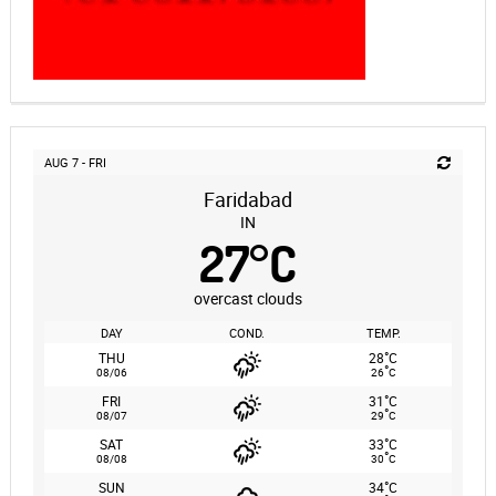
AUG 7 - FRI
Faridabad
IN
27
°
C
overcast clouds
DAY
COND.
TEMP.
°
THU
28
C
°
08/06
26
C
°
FRI
31
C
°
08/07
29
C
°
SAT
33
C
°
08/08
30
C
°
SUN
34
C