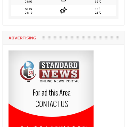
°
08/09
32
C
°
MON
33
C
°
08/10
28
C
ADVERTISING