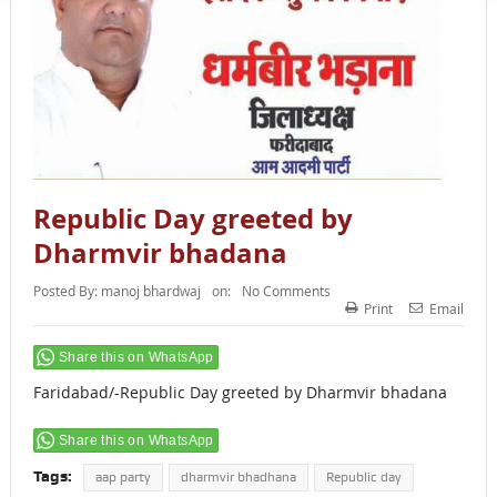
Republic Day greeted by
Dharmvir bhadana
Posted By:
manoj bhardwaj
on:
No Comments
Print
Email
Share this on WhatsApp
Faridabad/-Republic Day greeted by Dharmvir bhadana
Share this on WhatsApp
Tags:
aap party
dharmvir bhadhana
Republic day