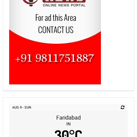
AUG 9 - SUN
Faridabad
IN
30
°
C