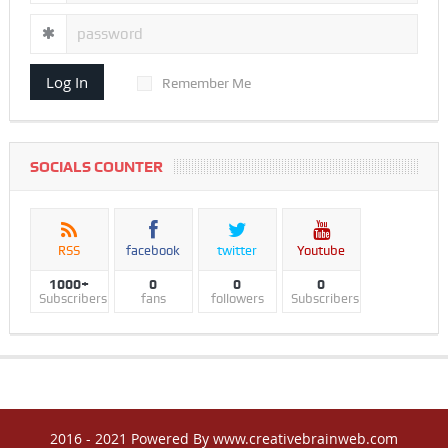
Log In
Remember Me
SOCIALS COUNTER
RSS
facebook
twitter
Youtube
1000+
0
0
0
Subscribers
fans
followers
Subscribers
2016 - 2021 Powered By www.creativebrainweb.com