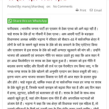
Posted By:
manoj bhardwaj
on:
No Comments
Print
Email
Share this on WhatsApp
फरीदाबाद ।भारतीय जनता पार्टी हर प्रकार से ठेका प्रथा को आगे बढ़ा रही है।
चाहे शराब के ठेके हों या नौकरी में ठेका प्रथा। आम आदमी पार्टी के बडख़ल
विधानसभा अध्यक्ष धर्मबीर भड़ाना ने रविवार को सैक्टर-48 में सार्वजनिक क्षेत्र में
लोगों के घरों के सामने खुले शराब के ठेके को बंद करवाने के लिए प्रोटेस्ट किया
और प्रशासन से इस शराब के ठेके को कहीं अन्यत्र खुलवाने की मांग की। उन्होंने
भाजपा की आबकारी एवं कराधान नीति पर सवाल उठाते हुए कहा कि आज शहर में
हर आधा किलोमीटर पर शराब का ठेका खुला हुआ है। सरकार को इस नीति में
बदलाव करना चाहिए और दिल्ली की तर्ज पर एक पैरामीटर तय किया जाए, न कि
जगह-जगह शराब के ठेके खोलने की अनुमति प्रदान कर केवल वसूली की जाए।
इतना ध्यान अगर भाजपा सरकार विकास पर देती तो आज शहर के हालात कुछ
और होते। चाहे स्कूल हो, धार्मिक स्थल हो या सार्वजनिक स्थल हर जगह पर शराब
के ठेके खुले हुए हैं, जिसके चलते क्राइम को बढ़ावा मिल रहा है और आए दिन शहर
में हत्या, लूटपाट, डकैती एवं बलात्कार हो रहे हैं। शराब के ठेकों के साथ-साथ
आहाते खुले हुए हैं, जहां लोग बैठकर दारू पीते हैं और अपराधिक घटनाओं को
अंजाम देते हैं। भड़ाना ने कहा कि जब क्षेत्र की विधायक स्वयं एक महिला है, तो
उसको महिलाओं के हितों एवं उनकी रक्षा के लिए गंभीर कदम उठाने चाहिए। लोगों