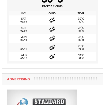
broken clouds
DAY
COND.
TEMP.
°
SAT
32
C
°
08/08
30
C
°
SUN
34
C
°
08/09
31
C
°
MON
35
C
°
08/10
30
C
°
TUE
28
C
°
08/11
27
C
°
WED
34
C
°
08/12
32
C
ADVERTISING