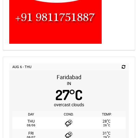
AUG 6 - THU
Faridabad
IN
27
°
C
overcast clouds
DAY
COND.
TEMP.
°
THU
28
C
°
08/06
26
C
°
FRI
31
C
°
08/07
29
C