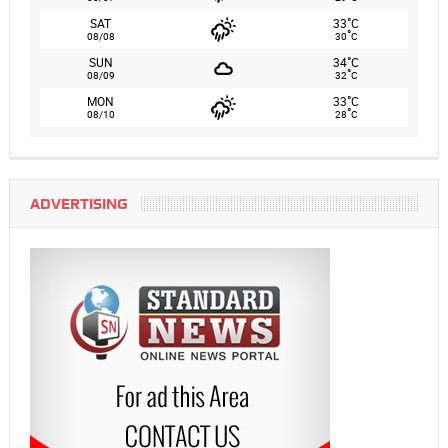
°
SAT
33
C
°
08/08
30
C
°
SUN
34
C
°
08/09
32
C
°
MON
33
C
°
08/10
28
C
ADVERTISING