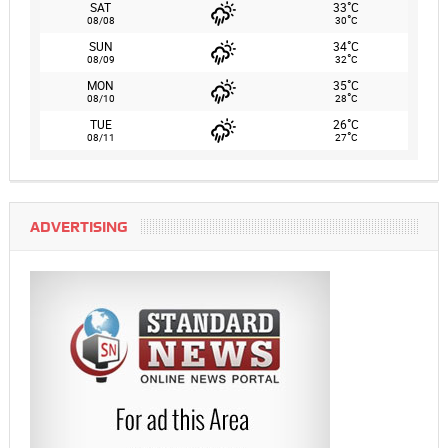
°
SAT
33
C
°
08/08
30
C
°
SUN
34
C
°
08/09
32
C
°
MON
35
C
°
08/10
28
C
°
TUE
26
C
°
08/11
27
C
ADVERTISING