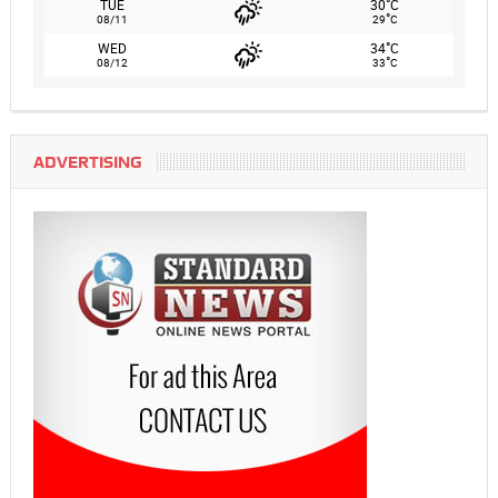
°
TUE
30
C
°
08/11
29
C
°
WED
34
C
°
08/12
33
C
ADVERTISING