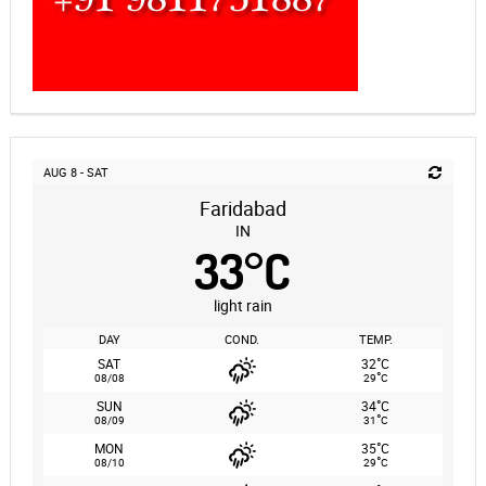
AUG 8 - SAT
Faridabad
IN
33
°
C
light rain
DAY
COND.
TEMP.
°
SAT
32
C
°
08/08
29
C
°
SUN
34
C
°
08/09
31
C
°
MON
35
C
°
08/10
29
C