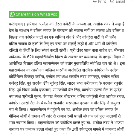
Print
Email
Share this on WhatsApp
फरीदाबाद। हरियाणा प्रदेश कांग्रे्रस कमेटी के अध्यक्ष डा. अशोक तंवर ने कहा है
देश के उत्थान में दलित समाज के योगदान को नकारा नहीं जा सकता और दलित व
पिछड़ा वर्ग कांग्रेस पार्टी का एक अभिन्न अंग है और कांग्रेस पार्टी ने भी सदैव
दलित समाज के हकों के लिए हर स्तर पर लड़ाई लड़ी है और आगे भी कांग्रेस
दलितों के हितों के लिए संघर्ष करती रहेगी। श्री तंवर आज बाबा साहेब डा. भीमराव
अंबेडकर के 62वें महापरिनिर्वाण दिवस के अवसर पर बल्लभगढ़ के दशहरा मैदान में
आयोजित विशाल दलित महासम्मेलन को बतौर मुख्यातिथि संबोधित कर रहे थे। इस
महासम्मेलन का आयोजन अखिल भारतीय असंगठित श्रमिक कांग्रेस के प्रदेश
कोर्डिनेटर बिजेंद्र कबीरा, प्रदेश उपाध्यक्ष महावीर तंवर सागरपुर, प्रदेश सचिव
गजेंद्र सिंह, पूर्व सरपंच डींग सुरेंद्र सिंह, जाटव सभा फरीदाबाद के प्रधान रघुबीर
सिंह, पूर्व जिला पार्षद बृजलाल, समाजसेवी बीर सिंह, कांग्रेस एससी सैल के प्रदेश
उपाध्यक्ष श्रीमती पूनम, पंचायत मेमबर चौखराम, वरिष्ठ कांग्रेसी नेता अशोक रावल,
कांग्रेस एससी सैल के चेयरमैन राजबीर, भरतलाल प्रधान व वीर सिंह ने संयुक्त
रुप से किया। महासम्मेलन में पहुंचने पर डा. अशोक तंवर का दलित समाज के
मौजिज लोगों ने समाज की ओर से सम्मान रुपी पगड़ी बांधकर एवं फूल मालाओं से
भव्य स्वागत किया। महासम्मेलन को संबोधित करते हुए डा. अशोक तंवर ने भाजपा
सरकार पर जमकर हल्ला बोलते हुए कहा कि 2जी स्पेक्ट्रम मामले में नामजद लोगों