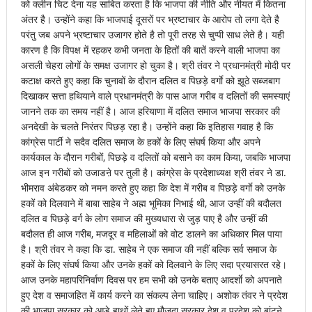
को क्लीन चिट देना यह साबित करता है कि भाजपा की नीति और नीयत में कितना
अंतर है। उन्होंने कहा कि भाजपाई दूसरों पर भ्रष्टाचार के आरोप तो लगा देते है
परंतु जब अपने भ्रष्टाचार उजागर होते है तो पूरी तरह से चुप्पी साध लेते है। यही
कारण है कि विपक्ष में रहकर कभी जनता के हितों की बातें करने वाली भाजपा का
असली चेहरा लोगों के समक्ष उजागर हो चुका है। श्री तंवर ने प्रधानमंत्री मोदी पर
कटाक्ष करते हुए कहा कि चुनावों के दौरान दलित व पिछड़े वर्गाे को झूठे सब्जबाग
दिखाकर सत्ता हथियाने वाले प्रधानमंत्री के पास आज गरीब व दलितों की समस्याएं
जानने तक का समय नहीं है। आज हरियाणा में दलित समाज भाजपा सरकार की
अनदेखी के चलते निरंतर पिछड़ रहा है। उन्होंने कहा कि इतिहास गवाह है कि
कांग्रेस पार्टी ने सदैव दलित समाज के हकों के लिए संघर्ष किया और अपने
कार्यकाल के दौरान गरीबों, पिछड़े व दलितों को बसाने का काम किया, जबकि भाजपा
आज इन गरीबों को उजाडऩे पर तुली है। कांग्रेस के प्रदेशाध्यक्ष श्री तंवर ने डा.
भीमराव अंबेडकर को नमन करते हुए कहा कि देश में गरीब व पिछड़े वर्गाे को उनके
हकों को दिलवाने में बाबा साहेब ने अह्म भूमिका निभाई थी, आज उन्हीं की बदौलत
दलित व पिछड़े वर्ग के लोग समाज की मुख्यधारा से जुड़ पाए है और उन्हीं की
बदौलत ही आज गरीब, मजदूर व महिलाओं को वोट डालने का अधिकार मिल पाया
है। श्री तंवर ने कहा कि डा. साहेब ने एक समाज की नहीं बल्कि सर्व समाज के
हकों के लिए संघर्ष किया और उनके हकों को दिलवाने के लिए सदा प्रयासरत रहे।
आज उनके महापरिनिर्वाण दिवस पर हम सभी को उनके बताए आदर्शाे को अपनाते
हुए देश व समाजहित में कार्य करने का संकल्प लेना चाहिए। अशोक तंवर ने प्रदेश
की भाजपा सरकार को आड़े हाथों लेते हुए मौजूदा सरकार देश व प्रदेश को बांटने