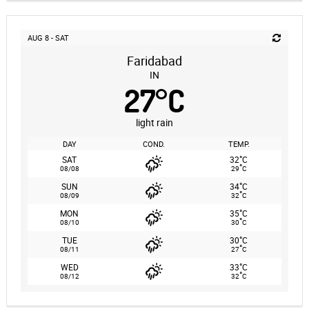
AUG 8 - SAT
Faridabad
IN
27
°
C
light rain
DAY
COND.
TEMP.
°
SAT
32
C
°
08/08
29
C
°
SUN
34
C
°
08/09
32
C
°
MON
35
C
°
08/10
30
C
°
TUE
30
C
°
08/11
27
C
°
WED
33
C
°
08/12
32
C