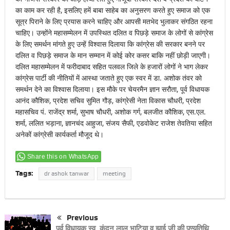
का काम कर रही है, इसलिए हमें बाबा साहेब का अनुसरण करते हुए समाज को एक
सूत्र पिराने के लिए प्रयास करने चाहिए और आपसी मतभेद भुलाकर संगठित रहना
चाहिए। उन्होंने महासम्मेलन में उपस्थित दलित व पिछड़े समाज के लोगों से कांग्रेस
के लिए समर्थन मांगते हुए उन्हें विश्वास दिलाया कि कांग्रेस की सरकार बनने पर
दलित व पिछड़े समाज के मान सम्मान में कोई कोर कसर बाकि नहीं छोड़ी जाएगी।
दलित महासम्मेलन में फरीदाबाद सहित पलवल जिले के हजारों लोगों ने भाग लेकर
कांग्रेस पार्टी की नीतियों में आस्था जताते हुए एक स्वर में डा. अशोक तंवर को
समर्थन देने का विश्वास दिलाया। इस मौके पर चेयरमैन ज्ञान सरौता, पूर्व विधायक
आनंद कौशिक, प्रदेश सचिव सुमित गौड़, कांग्रेसी नेता विकास चौधरी, प्रदेश
महासचिव पं. राजेंद्र शर्मा, सुभाष चौधरी, अशोक गर्ग, बलजीत कौशिक, एस.एल.
शर्मा, ललित भड़ाना, ज्ञानचंद आहुजा, संजय सैफी, एडवोकेट राजेश तेवतिया सहित
अनेकों कांग्रेसी कार्यकर्ता मौजूद थे।
Share this on WhatsApp
Tags:
dr ashok tanwar
meeting
Previous
पूर्व विधायक स्व. कुंदन लाल भाटिया व झाई जी की पुण्यतिथि