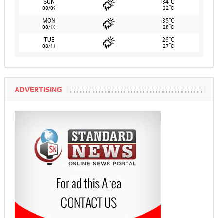
°
SUN
34
C
°
08/09
32
C
°
MON
35
C
°
08/10
28
C
°
TUE
26
C
°
08/11
27
C
ADVERTISING