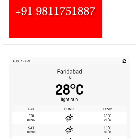
AUG 7 - FRI
Faridabad
IN
28
°
C
light rain
DAY
COND.
TEMP.
°
FRI
28
C
°
08/07
28
C
°
SAT
33
C
°
08/08
30
C