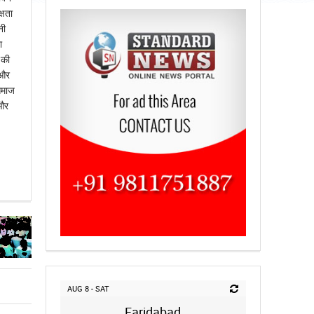
्षता
नी
ा
 की
 और
समाज
 और
AUG 8 - SAT
Faridabad