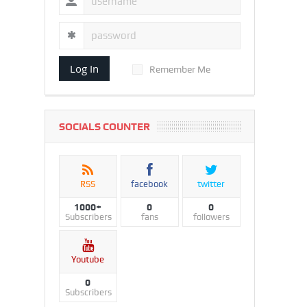
Log In
Remember Me
SOCIALS COUNTER
RSS
facebook
twitter
1000+
0
0
Subscribers
fans
followers
Youtube
0
Subscribers