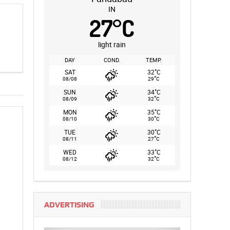
IN
27
°
C
light rain
DAY
COND.
TEMP.
°
SAT
32
C
°
08/08
29
C
°
SUN
34
C
°
08/09
32
C
°
MON
35
C
°
08/10
30
C
°
TUE
30
C
°
08/11
27
C
°
WED
33
C
°
08/12
32
C
ADVERTISING