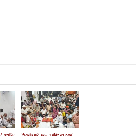
कटे इसलिए
सिद्धपीठ श्री हनुमान मंदिर का 68वां