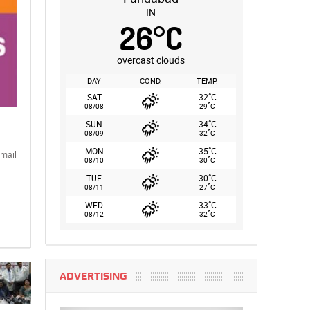
IN
26
°
C
overcast clouds
DAY
COND.
TEMP.
°
SAT
32
C
°
08/08
29
C
°
SUN
34
C
°
08/09
32
C
°
MON
35
C
mail
°
08/10
30
C
°
TUE
30
C
°
08/11
27
C
°
WED
33
C
°
08/12
32
C
ADVERTISING