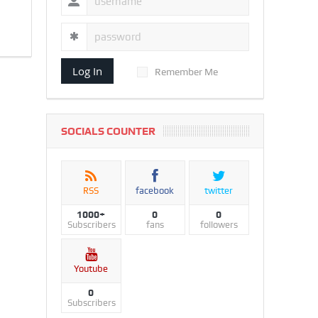
Log In
Remember Me
SOCIALS COUNTER
RSS
facebook
twitter
1000+
0
0
Subscribers
fans
followers
Youtube
0
Subscribers