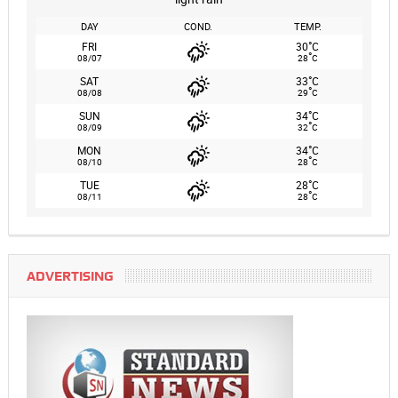
DAY
COND.
TEMP.
°
FRI
30
C
°
08/07
28
C
°
SAT
33
C
°
08/08
29
C
°
SUN
34
C
°
08/09
32
C
°
MON
34
C
°
08/10
28
C
°
TUE
28
C
°
08/11
28
C
ADVERTISING