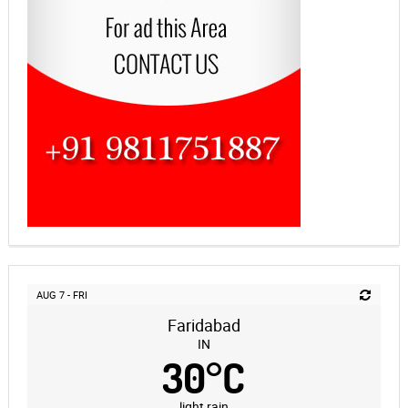
AUG 7 - FRI
Faridabad
IN
30
°
C
light rain