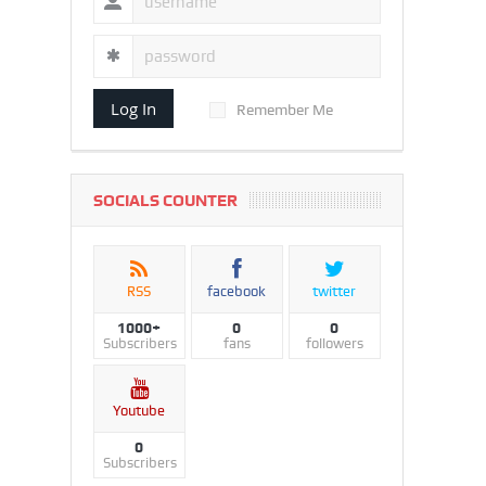
Log In
Remember Me
SOCIALS COUNTER
RSS
facebook
twitter
1000+
0
0
Subscribers
fans
followers
Youtube
0
Subscribers