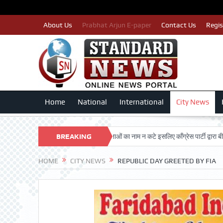
About Us
Prabhat Arjun E-paper
Contact Us
Regis
Home
National
International
City News
RSHAN TRUST
पात्र मतदाताओं का नाम न कटे इसलिए काँग्रेस पार्टी द्वारा बीएलए 2 कि
BREAKING
NEWS
HOME
CITY NEWS
REPUBLIC DAY GREETED BY FIA