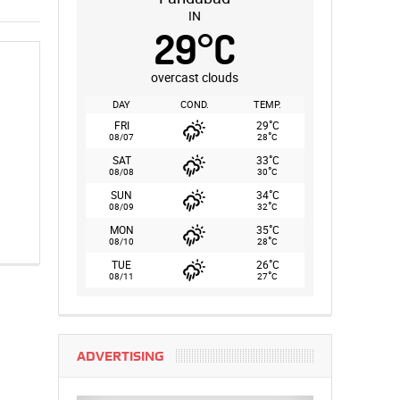
IN
29
°
C
overcast clouds
DAY
COND.
TEMP.
°
FRI
29
C
°
08/07
28
C
°
SAT
33
C
°
08/08
30
C
°
SUN
34
C
°
08/09
32
C
°
MON
35
C
°
08/10
28
C
°
TUE
26
C
°
08/11
27
C
ADVERTISING