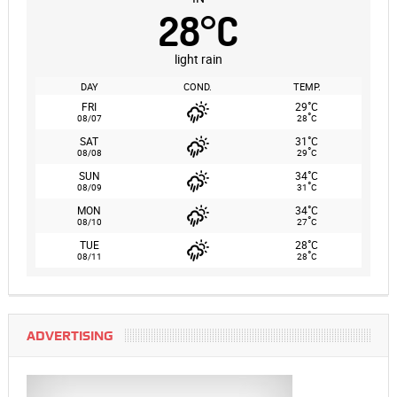
28
°
C
light rain
DAY
COND.
TEMP.
°
FRI
29
C
°
08/07
28
C
°
SAT
31
C
°
08/08
29
C
°
SUN
34
C
°
08/09
31
C
°
MON
34
C
°
08/10
27
C
°
TUE
28
C
°
08/11
28
C
ADVERTISING