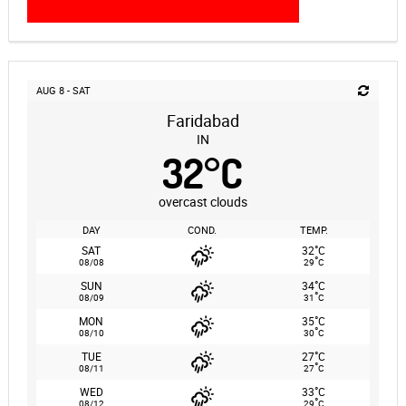
AUG 8 - SAT
Faridabad
IN
32
°
C
overcast clouds
DAY
COND.
TEMP.
°
SAT
32
C
°
08/08
29
C
°
SUN
34
C
°
08/09
31
C
°
MON
35
C
°
08/10
30
C
°
TUE
27
C
°
08/11
27
C
°
WED
33
C
°
08/12
29
C