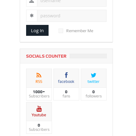
Log In
Remember Me
SOCIALS COUNTER
RSS
facebook
twitter
1000+
0
0
Subscribers
fans
followers
Youtube
0
Subscribers