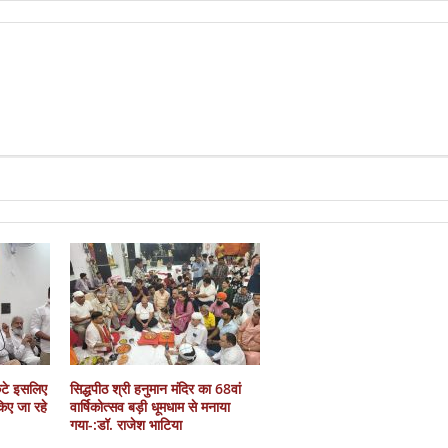
कटे इसलिए
सिद्धपीठ श्री हनुमान मंदिर का 68वां
 किए जा रहे
वार्षिकोत्सव बड़ी धूमधाम से मनाया
गया-:डॉ. राजेश भाटिया