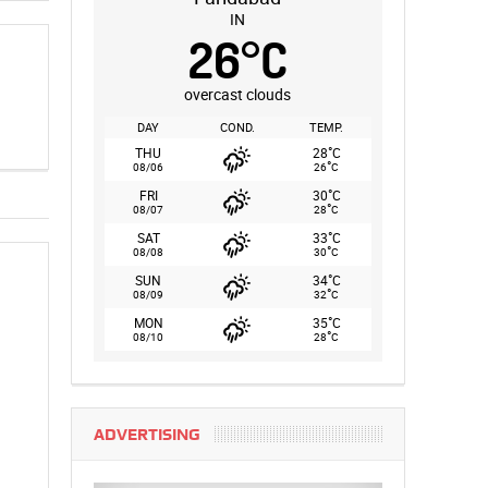
IN
26
°
C
overcast clouds
DAY
COND.
TEMP.
°
THU
28
C
°
08/06
26
C
°
FRI
30
C
°
08/07
28
C
°
SAT
33
C
°
08/08
30
C
°
SUN
34
C
°
08/09
32
C
°
MON
35
C
°
08/10
28
C
ADVERTISING