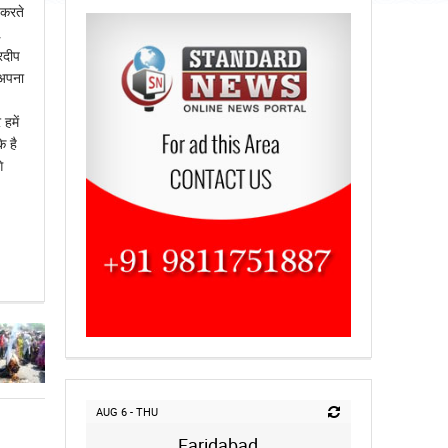
 करते
,
्रदीप
 अपना
हमें
े है
े
AUG 6 - THU
Faridabad