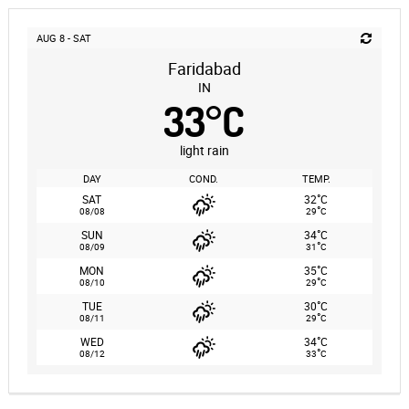
AUG 8 - SAT
Faridabad
IN
33
°
C
light rain
DAY
COND.
TEMP.
°
SAT
32
C
°
08/08
29
C
°
SUN
34
C
°
08/09
31
C
°
MON
35
C
°
08/10
29
C
°
TUE
30
C
°
08/11
29
C
°
WED
34
C
°
08/12
33
C