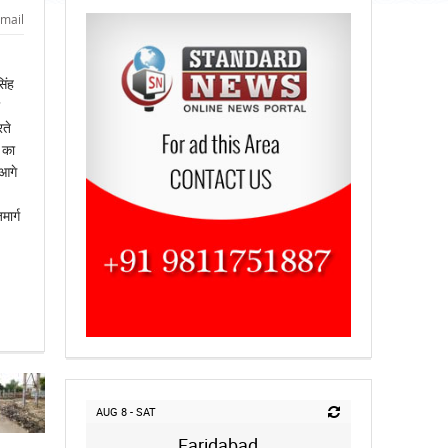
mail
िंह
ते
 का
 आगे
ार्ग
AUG 8 - SAT
Faridabad