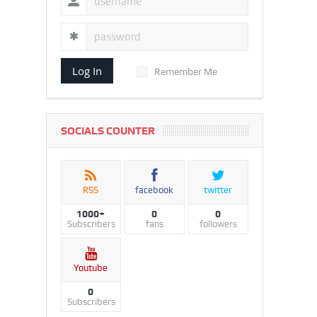
Log In
Remember Me
SOCIALS COUNTER
RSS
facebook
twitter
1000+
0
0
Subscribers
fans
followers
Youtube
0
Subscribers