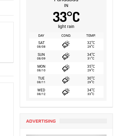
IN
33
°
C
light rain
DAY
COND.
TEMP.
°
SAT
32
C
°
08/08
29
C
°
SUN
34
C
°
08/09
31
C
°
MON
35
C
°
08/10
29
C
°
TUE
30
C
°
08/11
29
C
°
WED
34
C
°
08/12
33
C
ADVERTISING