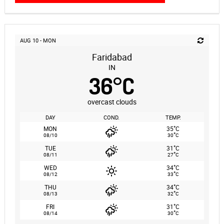
AUG 10 - MON
Faridabad
IN
36
°
C
overcast clouds
DAY
COND.
TEMP.
°
MON
35
C
°
08/10
30
C
°
TUE
31
C
°
08/11
27
C
°
WED
34
C
°
08/12
33
C
°
THU
34
C
°
08/13
32
C
°
FRI
31
C
°
08/14
30
C