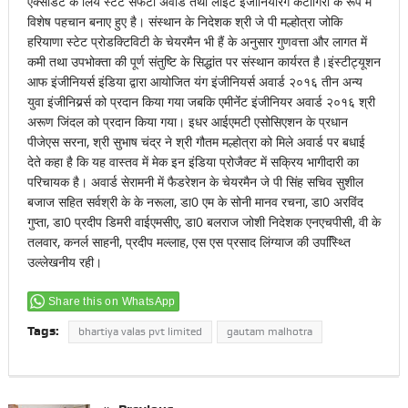
एक्सीडेंट के लिये स्टेट सेफटी अवार्ड तथा लाईट इंजीनियरिंग कैटागिरी के रूप में
विशेष पहचान बनाए हुए है। संस्थान के निदेशक श्री जे पी मल्होत्रा जोकि
हरियाणा स्टेट प्रोडक्टिविटी के चेयरमैन भी हैं के अनुसार गुणवत्ता और लागत में
कमी तथा उपभोक्ता की पूर्ण संतुष्टि के सिद्धांत पर संस्थान कार्यरत है।इंस्टीट्यूशन
आफ इंजीनियर्स इंडिया द्वारा आयोजित यंग इंजीनियर्स अवार्ड २०१६ तीन अन्य
युवा इंजीनियर्र्र्स को प्रदान किया गया जबकि एमीनेंंट इंजीनियर अवार्ड २०१६ श्री
अरूण जिंदल को प्रदान किया गया। इधर आईएमटी एसोसिएशन के प्रधान
पीजेएस सरना, श्री सुभाष चंद्र ने श्री गौतम मल्होत्रा को मिले अवार्ड पर बधाई
देते कहा है कि यह वास्तव में मेक इन इंडिया प्रोजैक्ट में सक्रिय भागीदारी का
परिचायक है। अवार्ड सेरामनी में फैडरेशन के चेयरमैन जे पी सिंह सचिव सुशील
बजाज सहित सर्वश्री के के नरूला, डा0 एम के सोनी मानव रचना, डा0 अरविंद
गुप्ता, डा0 प्रदीप डिमरी वाईएमसीए, डा0 बलराज जोशी निदेशक एनएचपीसी, वी के
तलवार, कनर्ल साहनी, प्रदीप मल्लाह, एस एस प्रसाद लिंग्याज की उपस्थ्तिि
उल्लेखनीय रही।
Share this on WhatsApp
Tags:
bhartiya valas pvt limited
gautam malhotra