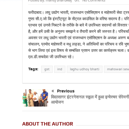
Posted By:
manoj bhardwaj
on:
No Comments
फरीदाबाद। लघु उद्योग भारती, राजस्थान एसोसिएशन व माहेश्वरी सेवा ट्रस
गुप्ता सी.ए.जो कि इंस्टीट्यूट के सेंट्रल काउंसिल के वरिष्ठ सदस्य है। प
प्रभाव एवं उनसे निबटने के तरीके के बारे में उपस्थित सदस्यों को विस्तार
है, और हमें उसी के अनुरुप समझने व तैयारी करने की जरुरत है। परिचर्चा 
अवसर पर लधु उद्योग भारती एवं राजस्थान एसोसिएशन के अध्यक्ष अरुण बज
संचालन, प्रमोद माहेश्वरी व मधु लड्डा, ने अतिथियों का परिचय व रवि भुष
से भाग लिया एवं इस विषय से सम्बंधित प्रशन उत्तर का कार्यक्रम चला। का
एल.डी.सचदेवा जी उपस्थित रहे।
Tags:
gst
ind
laghu udhoy bharti
mahswari sew
Previous
विद्यासागर इंटरनेशनल स्कूल में हुआ इन्वेस्चर सेरेमन
आयोजन
ABOUT THE AUTHOR