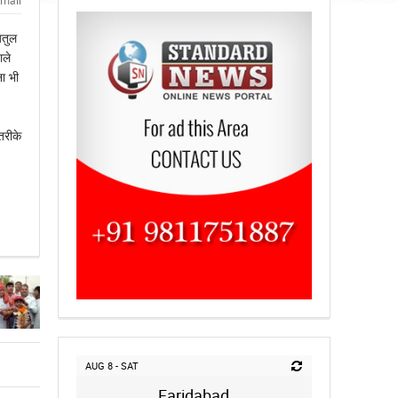
mail
अतुल
ाले
ना भी
तरीके
AUG 8 - SAT
Faridabad