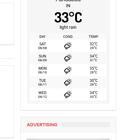
IN
33
°
C
light rain
DAY
COND.
TEMP.
°
SAT
32
C
°
08/08
29
C
°
SUN
34
C
°
08/09
31
C
°
MON
35
C
°
08/10
29
C
°
TUE
30
C
°
08/11
29
C
°
WED
34
C
°
08/12
33
C
ADVERTISING