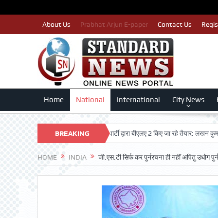
About Us
Prabhat Arjun E-paper
Contact Us
Regis
Home
National
International
City News
ओं का नाम न कटे इसलिए काँग्रेस पार्टी द्वारा बीएलए 2 किए जा रहे तैयार: लखन कुमार सिंगला
BREAKING
NEWS
HOME
INDIA
जी.एस.टी सिर्फ कर पुर्नरचना ही नहीं अपितु उधोग पुर्नर