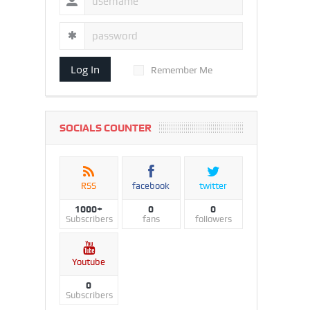
Log In
Remember Me
SOCIALS COUNTER
RSS
facebook
twitter
1000+
0
0
Subscribers
fans
followers
Youtube
0
Subscribers