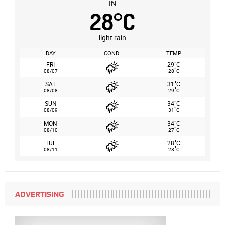
IN
28
°
C
light rain
DAY
COND.
TEMP.
°
FRI
29
C
°
08/07
28
C
°
SAT
31
C
°
08/08
29
C
°
SUN
34
C
°
08/09
31
C
°
MON
34
C
°
08/10
27
C
°
TUE
28
C
°
08/11
28
C
ADVERTISING