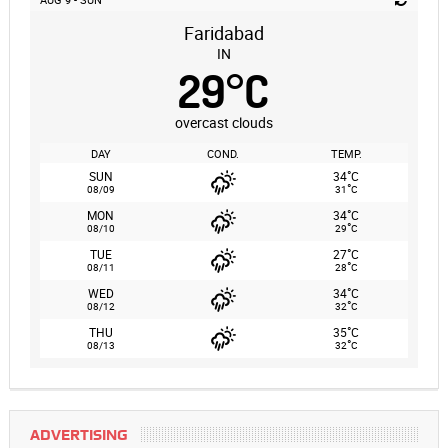
Faridabad
IN
29
°
C
overcast clouds
DAY
COND.
TEMP.
°
SUN
34
C
°
08/09
31
C
°
MON
34
C
°
08/10
29
C
°
TUE
27
C
°
08/11
28
C
°
WED
34
C
°
08/12
32
C
°
THU
35
C
°
08/13
32
C
ADVERTISING