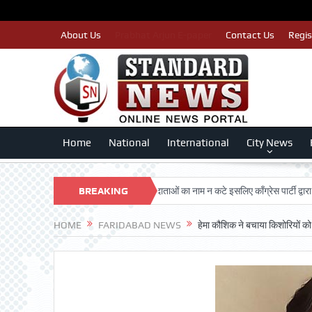
About Us
Prabhat Arjun E-paper
Contact Us
Regis
Home
National
International
City News
DARSHAN TRUST
BREAKING
पात्र मतदाताओं का नाम न कटे इसलिए काँग्रेस पार्टी द्वारा बीएलए 2
NEWS
HOME
FARIDABAD NEWS
हेमा कौशिक ने बचाया किशोरियों को 