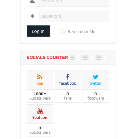
Log In
Remember Me
SOCIALS COUNTER
RSS
facebook
twitter
1000+
0
0
Subscribers
fans
followers
Youtube
0
Subscribers