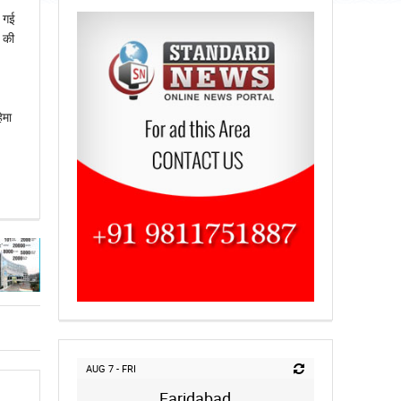
च गई
 की
ेमा
AUG 7 - FRI
Faridabad