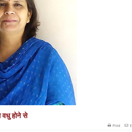
वधु होने से
Print
E