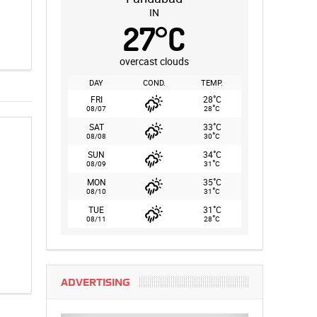
IN
27
°
C
overcast clouds
DAY
COND.
TEMP.
°
FRI
28
C
°
08/07
28
C
°
SAT
33
C
°
08/08
30
C
°
SUN
34
C
°
08/09
31
C
°
MON
35
C
°
08/10
31
C
°
TUE
31
C
°
08/11
28
C
ADVERTISING