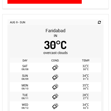
AUG 9 - SUN
Faridabad
IN
30
°
C
overcast clouds
DAY
COND.
TEMP.
°
SAT
32
C
°
08/08
30
C
°
SUN
34
C
°
08/09
31
C
°
MON
35
C
°
08/10
30
C
°
TUE
28
C
°
08/11
27
C
°
WED
34
C
°
08/12
32
C