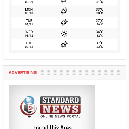
°
08/09
31
C
°
MON
33
C
°
08/10
30
C
°
TUE
27
C
°
08/11
26
C
°
WED
34
C
°
08/12
32
C
°
THU
37
C
°
08/13
33
C
ADVERTISING