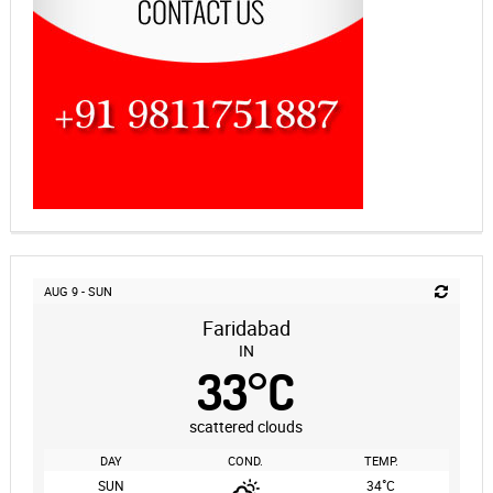
AUG 9 - SUN
Faridabad
IN
33
°
C
scattered clouds
DAY
COND.
TEMP.
°
SUN
34
C