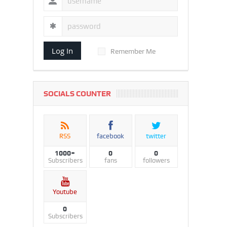
Log In
Remember Me
SOCIALS COUNTER
RSS
facebook
twitter
1000+
0
0
Subscribers
fans
followers
Youtube
0
Subscribers