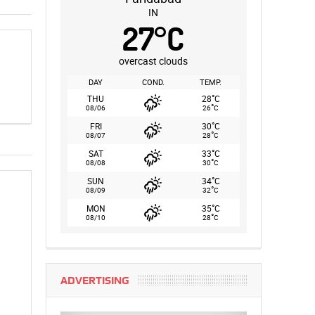
IN
27
°
C
overcast clouds
DAY
COND.
TEMP.
°
THU
28
C
°
08/06
26
C
°
FRI
30
C
°
08/07
28
C
°
SAT
33
C
°
08/08
30
C
°
SUN
34
C
°
08/09
32
C
°
MON
35
C
°
08/10
28
C
ADVERTISING