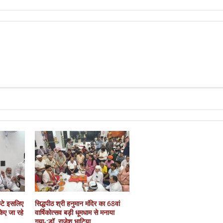
कटे इसलिए
सिद्धपीठ श्री हनुमान मंदिर का 68वां
 किए जा रहे
वार्षिकोत्सव बड़ी धूमधाम से मनाया
गया-:डॉ. राजेश भाटिया