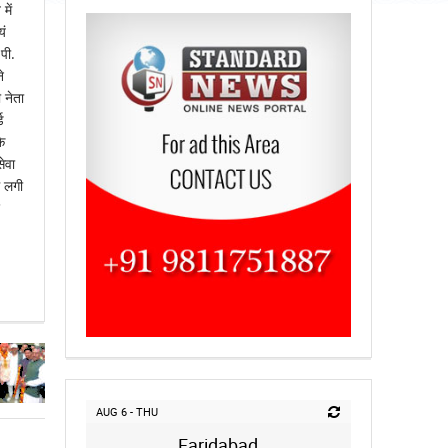
में
यं
पी.
े
 नेता
ड
ि
ेवा
म लगी
AUG 6 - THU
Faridabad