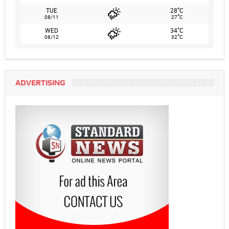
°
TUE
28
C
°
08/11
27
C
°
WED
34
C
°
08/12
32
C
ADVERTISING