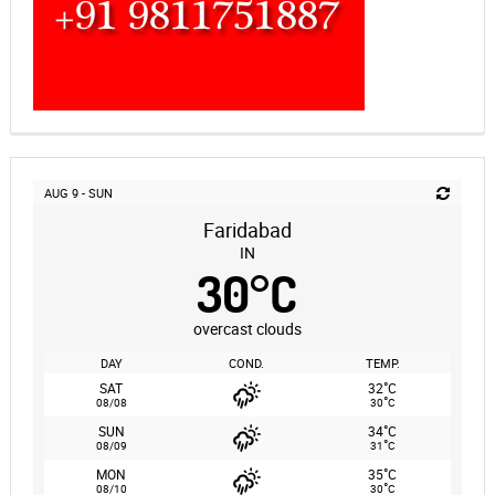
AUG 9 - SUN
Faridabad
IN
30
°
C
overcast clouds
DAY
COND.
TEMP.
°
SAT
32
C
°
08/08
30
C
°
SUN
34
C
°
08/09
31
C
°
MON
35
C
°
08/10
30
C