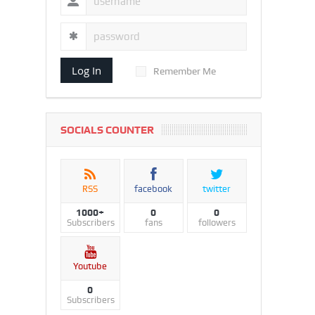
Log In
Remember Me
SOCIALS COUNTER
RSS
facebook
twitter
1000+
0
0
Subscribers
fans
followers
Youtube
0
Subscribers