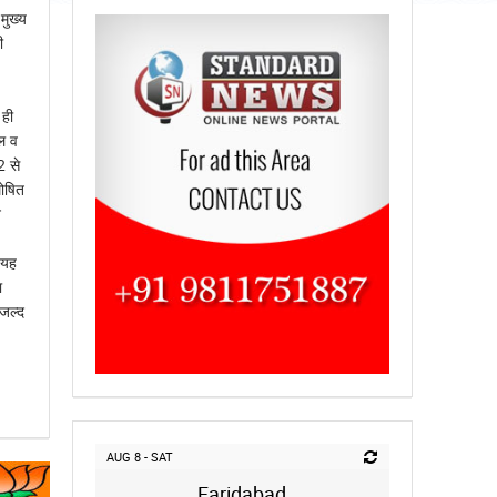
मुख्य
ी
 ही
चल व
2 से
घोषित
न
 यह
ा
 जल्द
AUG 8 - SAT
Faridabad