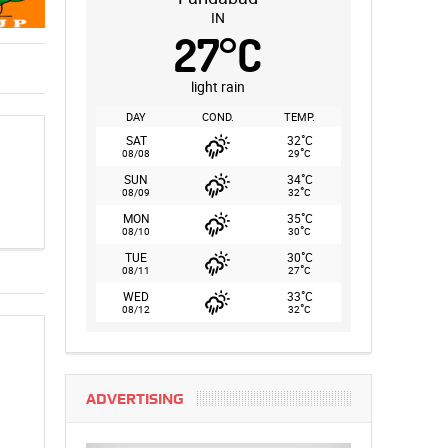
IN
27
°
C
light rain
DAY
COND.
TEMP.
°
SAT
32
C
°
08/08
29
C
°
SUN
34
C
°
08/09
32
C
°
MON
35
C
°
08/10
30
C
°
TUE
30
C
°
08/11
27
C
°
WED
33
C
°
08/12
32
C
ADVERTISING