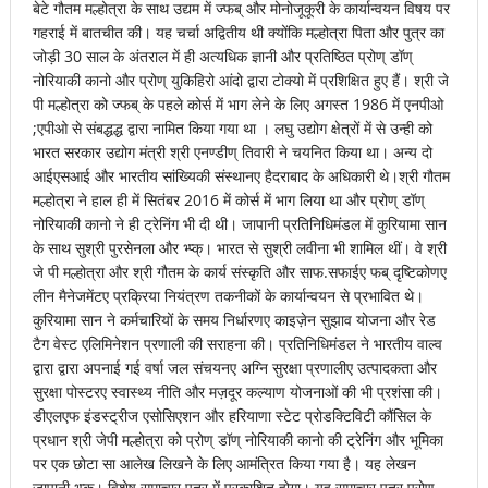
बेटे गौतम मल्होत्रा के साथ उद्यम में ज्फब् और मोनोजूकूरी के कार्यान्वयन विषय पर
गहराई में बातचीत की। यह चर्चा अद्वितीय थी क्योंकि मल्होत्रा पिता और पुत्र का
जोड़ी 30 साल के अंतराल में ही अत्यधिक ज्ञानी और प्रतिष्ठित प्रोण् डॉण्
नोरियाकी कानो और प्रोण् युकिहिरो आंदो द्वारा टोक्यो में प्रशिक्षित हुए हैं। श्री जे
पी मल्होत्रा को ज्फब् के पहले कोर्स में भाग लेने के लिए अगस्त 1986 में एनपीओ
;एपीओ से संबद्धद्ध द्वारा नामित किया गया था । लघु उद्योग क्षेत्रों में से उन्ही को
भारत सरकार उद्योग मंत्री श्री एनण्डीण् तिवारी ने चयनित किया था। अन्य दो
आईएसआई और भारतीय सांख्यिकी संस्थानए हैदराबाद के अधिकारी थे।श्री गौतम
मल्होत्रा ने हाल ही में सितंबर 2016 में कोर्स में भाग लिया था और प्रोण् डॉण्
नोरियाकी कानो ने ही ट्रेनिंग भी दी थी। जापानी प्रतिनिधिमंडल में कुरियामा सान
के साथ सुश्री पुरसेनला और भ्प्क्। भारत से सुश्री लवीना भी शामिल थीं। वे श्री
जे पी मल्होत्रा और श्री गौतम के कार्य संस्कृति और साफ.सफाईए फब् दृष्टिकोणए
लीन मैनेजमेंटए प्रक्रिया नियंत्रण तकनीकों के कार्यान्वयन से प्रभावित थे।
कुरियामा सान ने कर्मचारियों के समय निर्धारणए काइज़ेन सुझाव योजना और रेड
टैग वेस्ट एलिमिनेशन प्रणाली की सराहना की। प्रतिनिधिमंडल ने भारतीय वाल्व
द्वारा द्वारा अपनाई गई वर्षा जल संचयनए अग्नि सुरक्षा प्रणालीए उत्पादकता और
सुरक्षा पोस्टरए स्वास्थ्य नीति और मज़दूर कल्याण योजनाओं की भी प्रशंसा की।
डीएलएफ इंडस्ट्रीज एसोसिएशन और हरियाणा स्टेट प्रोडक्टिविटी कौंसिल के
प्रधान श्री जेपी मल्होत्रा को प्रोण् डॉण् नोरियाकी कानो की ट्रेनिंग और भूमिका
पर एक छोटा सा आलेख लिखने के लिए आमंत्रित किया गया है। यह लेखन
जापानी भ्प्क्। विशेष समाचार पत्र में प्रकाशित होगा। यह समाचार पत्र प्रोण्