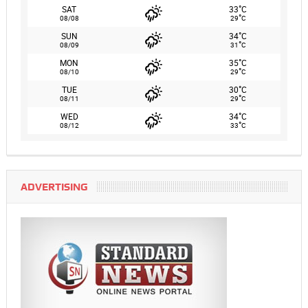
°
SAT
33
C
°
08/08
29
C
°
SUN
34
C
°
08/09
31
C
°
MON
35
C
°
08/10
29
C
°
TUE
30
C
°
08/11
29
C
°
WED
34
C
°
08/12
33
C
ADVERTISING