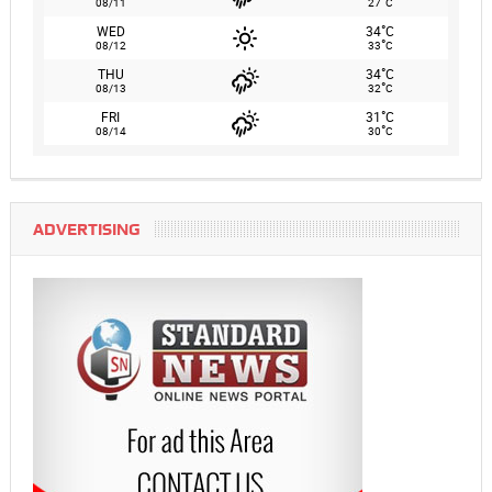
°
08/11
27
C
°
WED
34
C
°
08/12
33
C
°
THU
34
C
°
08/13
32
C
°
FRI
31
C
°
08/14
30
C
ADVERTISING