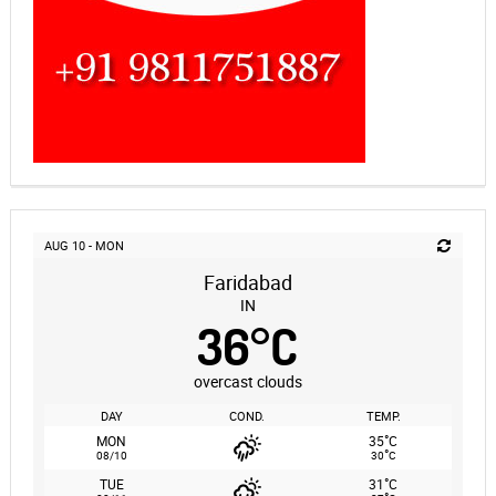
AUG 10 - MON
Faridabad
IN
36
°
C
overcast clouds
DAY
COND.
TEMP.
°
MON
35
C
°
08/10
30
C
°
TUE
31
C