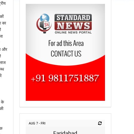
्रीय
कों
ग का
ी
ला
गत और
ो
इलाज
ब्ध
ी
 के
 की
AUG 7 - FRI
िक
Faridabad