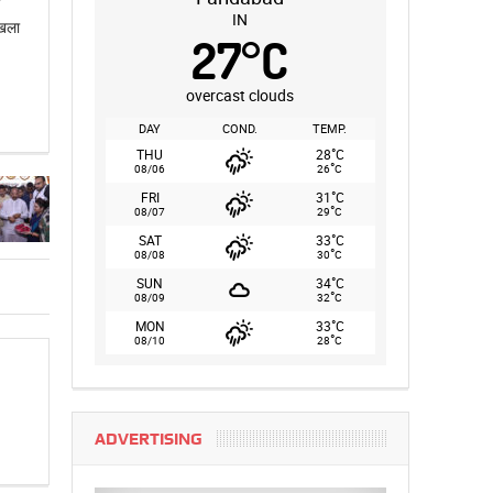
IN
ंखला
27
°
C
overcast clouds
DAY
COND.
TEMP.
°
THU
28
C
°
08/06
26
C
°
FRI
31
C
°
08/07
29
C
°
SAT
33
C
°
08/08
30
C
°
SUN
34
C
°
08/09
32
C
°
MON
33
C
°
08/10
28
C
ADVERTISING