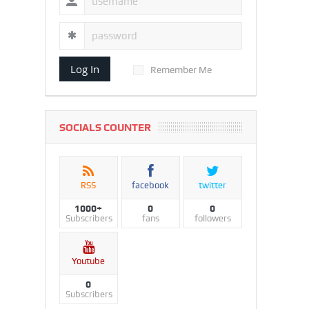
Log In
Remember Me
SOCIALS COUNTER
RSS
facebook
twitter
1000+
0
0
Subscribers
fans
followers
Youtube
0
Subscribers