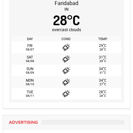
Faridabad
IN
28
°
C
overcast clouds
DAY
COND.
TEMP.
°
FRI
29
C
°
08/07
28
C
°
SAT
31
C
°
08/08
29
C
°
SUN
34
C
°
08/09
31
C
°
MON
34
C
°
08/10
27
C
°
TUE
28
C
°
08/11
28
C
ADVERTISING