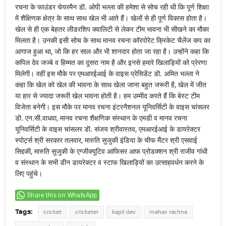
रचना के फाउंडर चेयरमैन डॊ. ओपी भल्ला की हमेशा से सोच रही थी कि पूर्ण शिक्षा
में शैक्षिणक क्षेत्र के साथ साथ खेल भी आते हैं। खेलों से ही पूर्ण विकास होता है।
खेल से ही एक बेहतर लीडरशिप क्वालिटी से लेकर टीम भावना भी सीखने का मौका
मिलता है। उनकी इसी सोच के साथ मानव रचना कॉरपोरेट क्रिकेट चैलेंज कप का
आगाज हुआ था, जो कि हर साल और भी शानदार होता जा रहा है। उन्होंने कहा कि
कपिल देव जज्बे व हिम्मत का दूसरा नाम है और इनसे हमारे खिलाड़ियों को प्रेरणा
मिलेगी। वहीं इस मौके पर एमआरईआई के वाइस प्रेसिडेंट डॊ. अमित भल्ला ने
कहा कि खेल को खेल की भावना के साथ खेला जाना बहुत जरूरी है, खेल में जीत
या हार से ज्यादा जरूरी खेल भावना होती है। हम उम्मीद करते हैं कि बेस्ट टीम
विजेता बनेगी। इस मौके पर मानव रचना इंटरनैशनल यूनिवर्सिटी के वाइस चांसलर
डॊ. एन.सी.वाधवा, मानव रचना शैक्षणिक संस्थान के एमडी व मानव रचना
यूनिवर्सिटी के वाइस चांसलर डॊ. संजय श्रीवास्तव, एमआरईआई के डायरेक्टर
स्पोर्ट्स श्री सरकार तलवार, मारुति सुजुकी इंडिया के चीफ मैंटर श्री एसवाई
सिद्दकी, मारुति सुजुकी के एग्जीक्यूटिव आफिसर आफ प्रोडक्शन श्री राजीव गांधी
व संस्थान के सभी डीन डायरेक्टर व स्टाफ खिलाड़ियों का उत्साहवर्धन करने के
लिए पहुंचे।
Share this on WhatsApp
Tags:
cricket
cricketer
kapil dev
mahav rachna