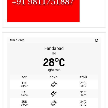
AUG 8 - SAT
Faridabad
IN
28
°
C
light rain
DAY
COND.
TEMP.
°
FRI
29
C
°
08/07
28
C
°
SAT
31
C
°
08/08
29
C
°
SUN
34
C
°
08/09
31
C