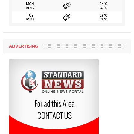
°
MON
34
C
°
08/10
27
C
°
TUE
28
C
°
08/11
28
C
ADVERTISING