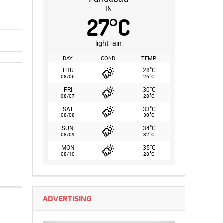
IN
27
°
C
light rain
DAY
COND.
TEMP.
°
THU
28
C
°
08/06
26
C
°
FRI
30
C
°
08/07
28
C
°
SAT
33
C
°
08/08
30
C
°
SUN
34
C
°
08/09
32
C
°
MON
35
C
°
08/10
28
C
ADVERTISING