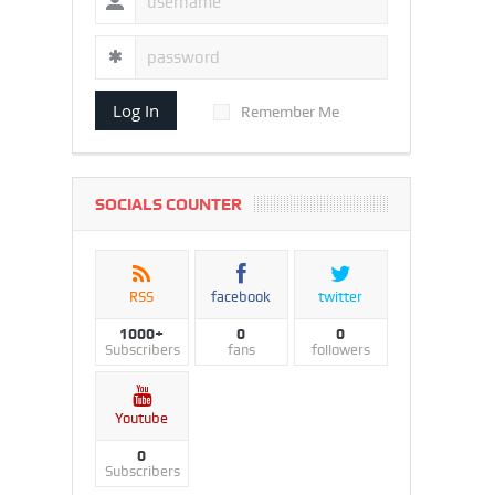
Log In
Remember Me
SOCIALS COUNTER
RSS
facebook
twitter
1000+
0
0
Subscribers
fans
followers
Youtube
0
Subscribers