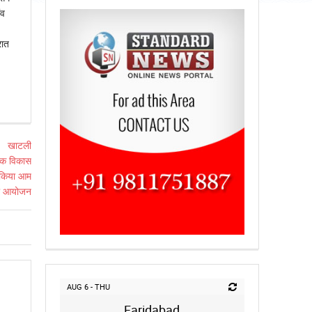
ंव
रात
AUG 6 - THU
Faridabad