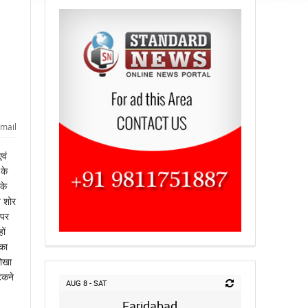
mail
वं
 के
के
ब शोर
 पर
ों
का
धोखा
िकने
AUG 8 - SAT
Faridabad