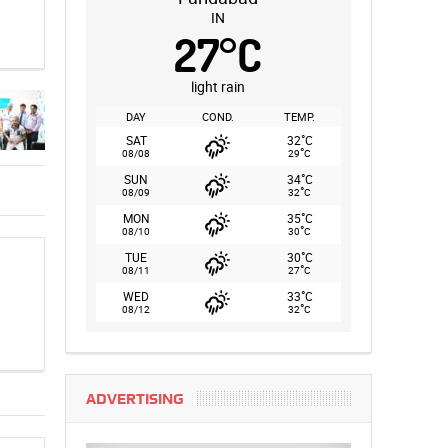
IN
27
°
C
light rain
DAY
COND.
TEMP.
°
SAT
32
C
°
08/08
29
C
°
SUN
34
C
°
08/09
32
C
°
MON
35
C
°
08/10
30
C
°
TUE
30
C
°
08/11
27
C
°
WED
33
C
°
08/12
32
C
ADVERTISING