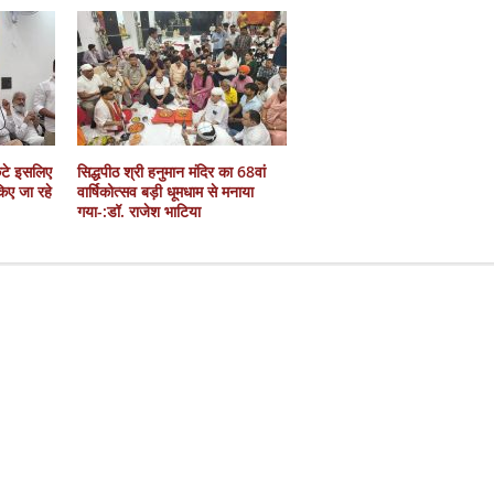
कटे इसलिए
सिद्धपीठ श्री हनुमान मंदिर का 68वां
 किए जा रहे
वार्षिकोत्सव बड़ी धूमधाम से मनाया
गया-:डॉ. राजेश भाटिया