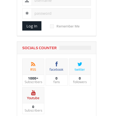
Log In
Remember Me
SOCIALS COUNTER
RSS
facebook
twitter
1000+
0
0
Subscribers
fans
followers
Youtube
0
Subscribers