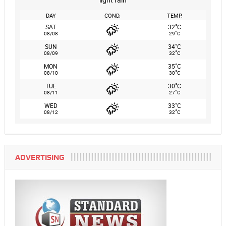
DAY
COND.
TEMP.
°
SAT
32
C
°
08/08
29
C
°
SUN
34
C
°
08/09
32
C
°
MON
35
C
°
08/10
30
C
°
TUE
30
C
°
08/11
27
C
°
WED
33
C
°
08/12
32
C
ADVERTISING