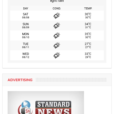
light rain
DAY
COND.
TEMP.
°
SAT
30
C
°
08/08
30
C
°
SUN
34
C
°
08/09
31
C
°
MON
35
C
°
08/10
30
C
°
TUE
27
C
°
08/11
27
C
°
WED
33
C
°
08/12
29
C
ADVERTISING