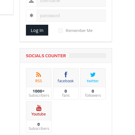
Log In
Remember Me
SOCIALS COUNTER
RSS
facebook
twitter
1000+
0
0
Subscribers
fans
followers
Youtube
0
Subscribers