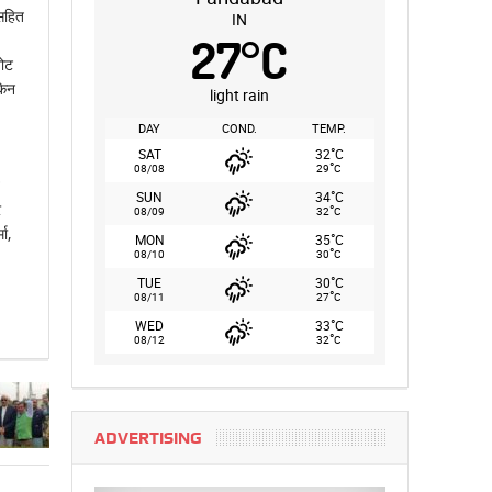
 सहित
IN
27
°
C
वोट
किन
light rain
DAY
COND.
TEMP.
°
SAT
32
C
°
08/08
29
C
°
SUN
34
C
र
°
08/09
32
C
ा,
°
MON
35
C
°
08/10
30
C
°
TUE
30
C
°
08/11
27
C
°
WED
33
C
°
08/12
32
C
ADVERTISING