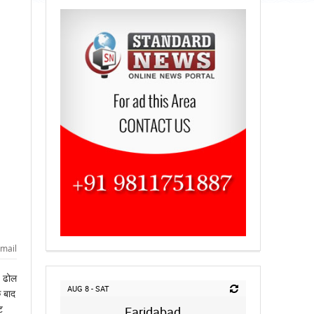
mail
ज ढोल
AUG 8 - SAT
े बाद
ट
Faridabad