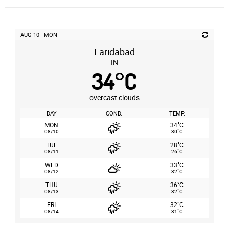
AUG 10 - MON
Faridabad
IN
34
°
C
overcast clouds
DAY
COND.
TEMP.
°
MON
34
C
°
08/10
30
C
°
TUE
28
C
°
08/11
26
C
°
WED
33
C
°
08/12
32
C
°
THU
36
C
°
08/13
32
C
°
FRI
32
C
°
08/14
31
C