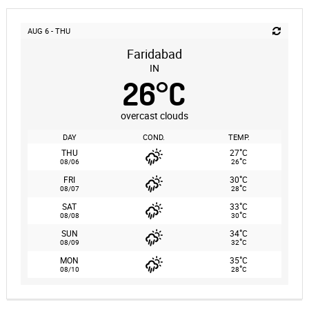
AUG 6 - THU
Faridabad
IN
26
°
C
overcast clouds
DAY
COND.
TEMP.
°
THU
27
C
°
08/06
26
C
°
FRI
30
C
°
08/07
28
C
°
SAT
33
C
°
08/08
30
C
°
SUN
34
C
°
08/09
32
C
°
MON
35
C
°
08/10
28
C