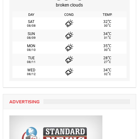
broken clouds
DAY
COND.
TEMP.
°
SAT
32
C
°
08/08
30
C
°
SUN
34
C
°
08/09
31
C
°
MON
35
C
°
08/10
30
C
°
TUE
28
C
°
08/11
27
C
°
WED
34
C
°
08/12
32
C
ADVERTISING