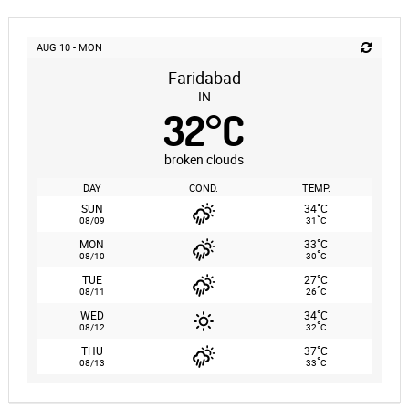
AUG 10 - MON
Faridabad
IN
32
°
C
broken clouds
DAY
COND.
TEMP.
°
SUN
34
C
°
08/09
31
C
°
MON
33
C
°
08/10
30
C
°
TUE
27
C
°
08/11
26
C
°
WED
34
C
°
08/12
32
C
°
THU
37
C
°
08/13
33
C