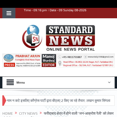
Time - 09:16:pm | Date - 09 Sunday 08-2026
Menu
म न कटे इसलिए काँग्रेस पार्टी द्वारा बीएलए 2 किए जा रहे तैयार: लखन कुमार सिंगला
सिद्धप
्ट प्रदर्शन किया
HOME
CITY NEWS
फरीदाबाद क्षेत्र में होने वाली ‘जन-आक्रोश रैली’ को लेकर