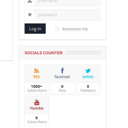
Log In
Remember Me
SOCIALS COUNTER
RSS
facebook
twitter
1000+
0
0
Subscribers
fans
followers
Youtube
0
Subscribers