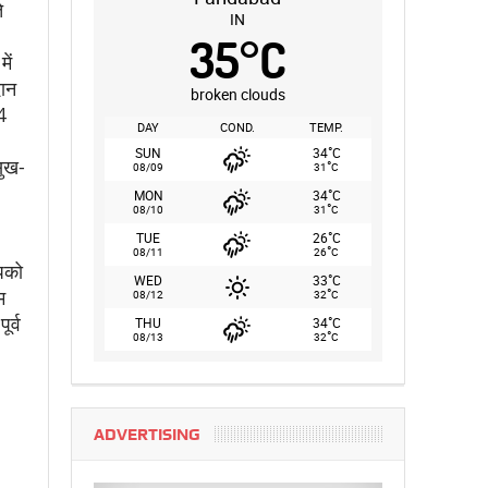
े
IN
35
°
C
ें
दान
broken clouds
4
DAY
COND.
TEMP.
°
SUN
34
C
सुख-
°
08/09
31
C
°
MON
34
C
°
08/10
31
C
°
TUE
26
C
°
08/11
26
C
आपको
°
WED
33
C
°
म
08/12
32
C
ूर्व
°
THU
34
C
°
08/13
32
C
ADVERTISING