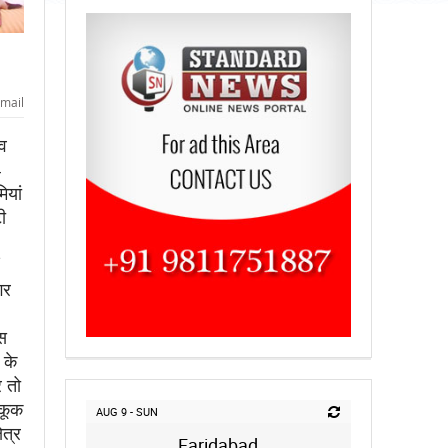
mail
व
4
ियां
ी
गर
स
 के
र तो
हकूक
AUG 9 - SUN
त्र
Faridabad