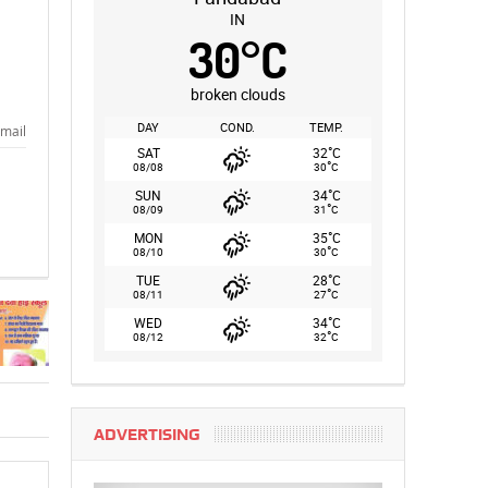
IN
30
°
C
broken clouds
DAY
COND.
TEMP.
mail
°
SAT
32
C
°
08/08
30
C
°
SUN
34
C
°
08/09
31
C
°
MON
35
C
°
08/10
30
C
°
TUE
28
C
°
08/11
27
C
°
WED
34
C
°
08/12
32
C
ADVERTISING