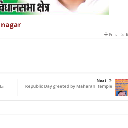
t nagar
Print
E
Next
Republic Day greeted by Maharani temple
la