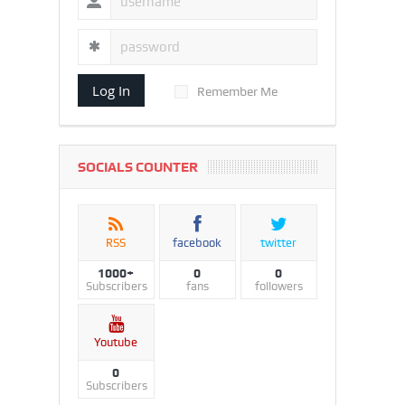
Log In
Remember Me
SOCIALS COUNTER
RSS
facebook
twitter
1000+
0
0
Subscribers
fans
followers
Youtube
0
Subscribers