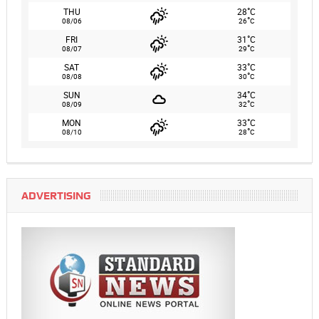
°
THU
28
C
°
08/06
26
C
°
FRI
31
C
°
08/07
29
C
°
SAT
33
C
°
08/08
30
C
°
SUN
34
C
°
08/09
32
C
°
MON
33
C
°
08/10
28
C
ADVERTISING