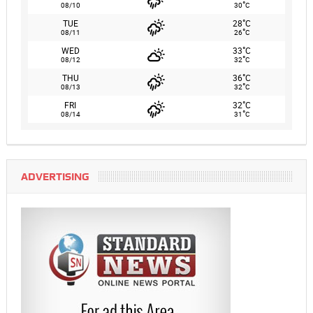
°
08/10
30
C
°
TUE
28
C
°
08/11
26
C
°
WED
33
C
°
08/12
32
C
°
THU
36
C
°
08/13
32
C
°
FRI
32
C
°
08/14
31
C
ADVERTISING