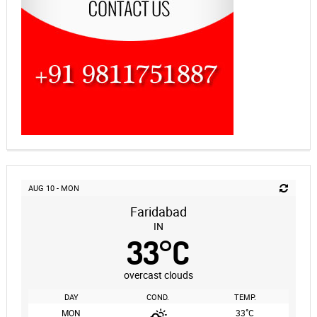
AUG 10 - MON
Faridabad
IN
33
°
C
overcast clouds
DAY
COND.
TEMP.
°
MON
33
C