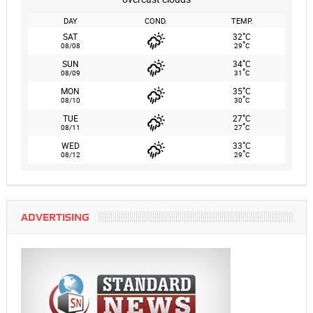
DAY
COND.
TEMP.
°
SAT
32
C
°
08/08
29
C
°
SUN
34
C
°
08/09
31
C
°
MON
35
C
°
08/10
30
C
°
TUE
27
C
°
08/11
27
C
°
WED
33
C
°
08/12
29
C
ADVERTISING