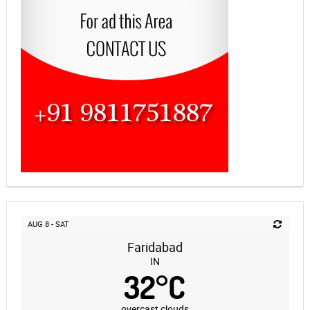
AUG 8 - SAT
Faridabad
IN
32
°
C
overcast clouds