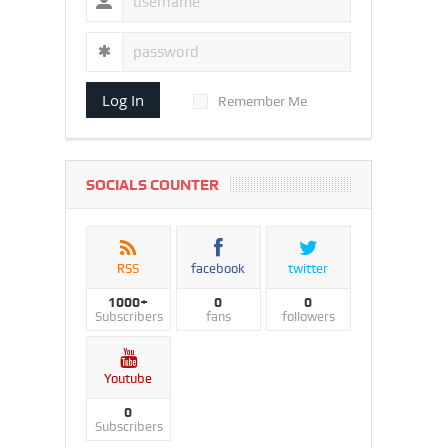
Log In
Remember Me
SOCIALS COUNTER
RSS
facebook
twitter
1000+
0
0
Subscribers
fans
followers
Youtube
0
Subscribers