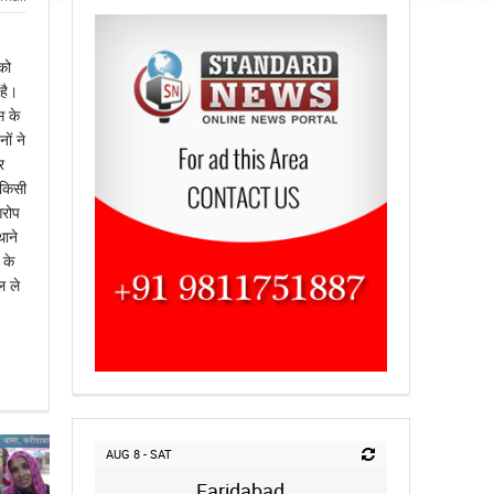
को
है।
स के
ों ने
र
 किसी
आरोप
ाने
 के
ल ले
AUG 8 - SAT
Faridabad