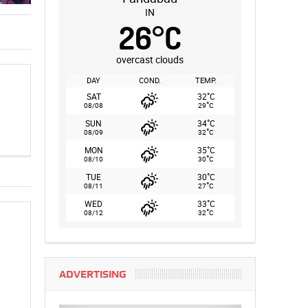
IN
26
°
C
overcast clouds
DAY
COND.
TEMP.
°
SAT
32
C
°
08/08
29
C
°
SUN
34
C
°
08/09
32
C
°
MON
35
C
°
08/10
30
C
°
TUE
30
C
°
08/11
27
C
°
WED
33
C
°
08/12
32
C
ADVERTISING