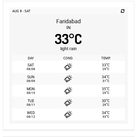
AUG 8 - SAT
Faridabad
IN
33
°
C
light rain
DAY
COND.
TEMP.
°
SAT
33
C
°
08/08
29
C
°
SUN
34
C
°
08/09
31
C
°
MON
35
C
°
08/10
29
C
°
TUE
30
C
°
08/11
29
C
°
WED
34
C
°
08/12
33
C