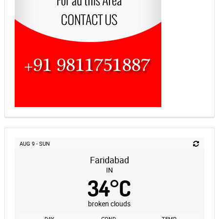
AUG 9 - SUN
Faridabad
IN
34
°
C
broken clouds
DAY
COND.
TEMP.