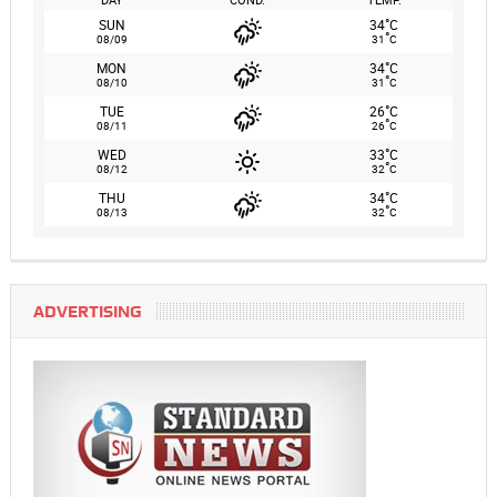
°
SUN
34
C
°
08/09
31
C
°
MON
34
C
°
08/10
31
C
°
TUE
26
C
°
08/11
26
C
°
WED
33
C
°
08/12
32
C
°
THU
34
C
°
08/13
32
C
ADVERTISING